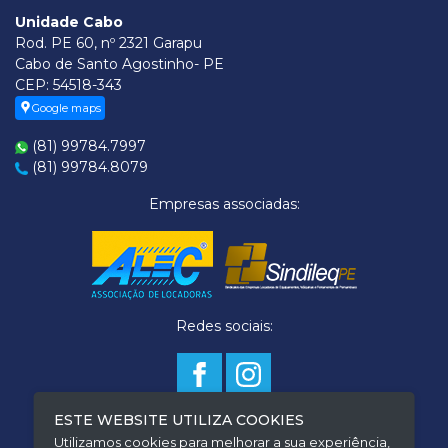
Unidade Cabo
Rod. PE 60, nº 2321 Garapu
Cabo de Santo Agostinho- PE
CEP: 54518-343
Google maps
(81) 99784.7997
(81) 99784.8079
Empresas associadas:
Redes sociais:
ESTE WEBSITE UTILIZA COOKIES
Termo de Privacidade
Utilizamos cookies para melhorar a sua experiência,