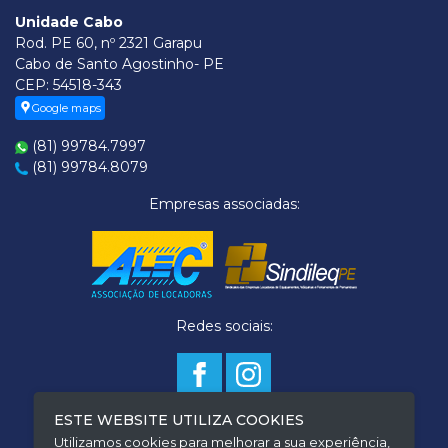
Unidade Cabo
Rod. PE 60, nº 2321 Garapu
Cabo de Santo Agostinho- PE
CEP: 54518-343
Google maps
(81) 99784.7997
(81) 99784.8079
Empresas associadas:
Redes sociais:
ESTE WEBSITE UTILIZA COOKIES
Termo de Privacidade
Utilizamos cookies para melhorar a sua experiência,