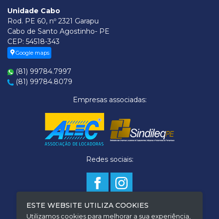
Unidade Cabo
Rod. PE 60, nº 2321 Garapu
Cabo de Santo Agostinho- PE
CEP: 54518-343
Google maps
(81) 99784.7997
(81) 99784.8079
Empresas associadas:
Redes sociais:
ESTE WEBSITE UTILIZA COOKIES
Termo de Privacidade
Utilizamos cookies para melhorar a sua experiência,